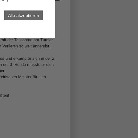
eil.
Alle akzeptieren
 Union Graz Ost an
ian Bruck positiv erwähnt
 mit der Teilnahme am Turnier
m Verlieren so weit angereist.
los und erkämpfte sich in der 2.
 der 3. Runde musste er sich
ben.
irischen Meister für sich
aften!