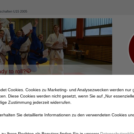
rschaften U15 2005
dy to roll?🥋
det Cookies. Cookies zu Marketing- und Analysezwecken werden nur g
Judo Union Graz-Ost
Judo
Mitgliedscha
cken. Diese Cookies werden nicht gesetzt, wenn Sie auf „Nur essenzielle
llige Zustimmung jederzeit widerrufen.
 erhalten Sie detaillierte Informationen zu den verwendeten Cookies un
Österreichische Meisterschaften U1
Am Sonntag, dem 8. Mai, fanden in Matrei in Osttirol die Staatsmeistersc
zu Ihren Rechten als Benutzer finden Sie in unserer
Datenschutzerklä