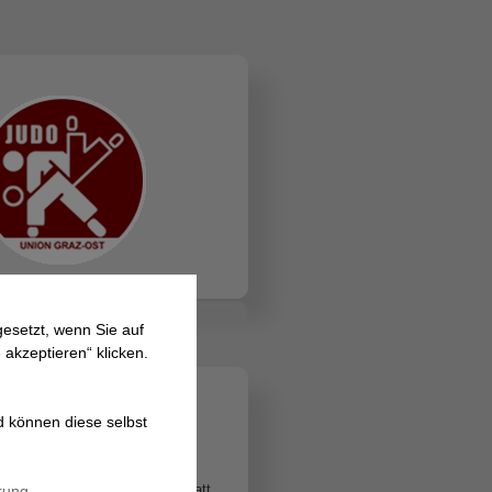
esetzt, wenn Sie auf
ft
Lage
Kontakt
 akzeptieren“ klicken.
d können diese selbst
5 - 8.5.2005
haften der Altersklasse U15 statt.
rung
.