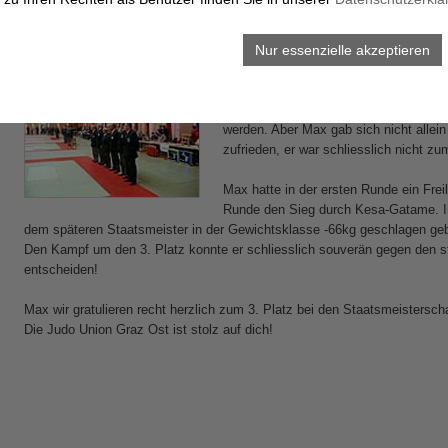
An diesem Wettkampf nahmen insgesamt 230 Kämpfer aus 67 Vereinen t
Nur essenzielle akzeptieren
Zum 1. Mal nahm ein Judoka der Judo
Österreichischen Meisterschaften teil.
Schon aus diesem Grund muss Maximil
werden. Aber Max gab sich nicht allein
zufrieden, er war schliesslich nicht zu
Max hatte in der ersten Runde ein Frei
Runde den Sieg durch Kesa-Gatame. In
dem späteren Staatsmeister in der Gewichtsklasse -66kg geschlagen ge
Den Kampf um den 3. Platz konnte er schliesslich souverän gegen den ste
entscheiden!
Max wir gratulieren recht herzlich zum 3. Platz bei den Staatsmeistersch
Die Judo Union Graz Ost ist stolz auf dich!