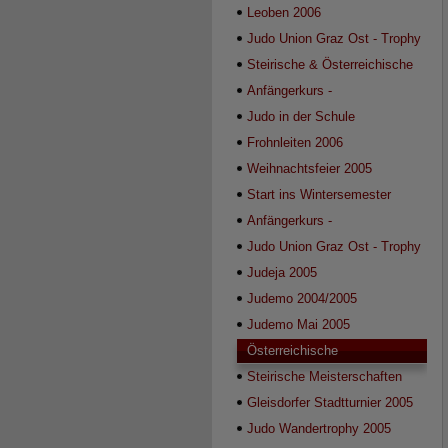
2007
Leoben 2006
Judo Union Graz Ost - Trophy
2006
Steirische & Österreichische
Meisterschaften U15 2005
Anfängerkurs -
Sommersemester 2006
Judo in der Schule
Frohnleiten 2006
Weihnachtsfeier 2005
Start ins Wintersemester
2005/2006
Anfängerkurs -
Wintersemester 2005/2006
Judo Union Graz Ost - Trophy
2005
Judeja 2005
Judemo 2004/2005
Judemo Mai 2005
Österreichische
Meisterschaften U15 2005
Steirische Meisterschaften
U15 2005
Gleisdorfer Stadtturnier 2005
Judo Wandertrophy 2005