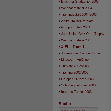
Bruckner Stadttunier 2005
Weihnachtsfeier 2004
Trainingsstart 2004/2005
Artikel im Bezikstblatt
Gruppen - Juni 2004
Judo Union Graz Ost - Trophy
2004
Weihnachtsfeier 2003
3. Eis - Temmel -
Wanderpokalturnier 2003
Judenburger Gelbgurtturnier
2003
Mittwoch - Anfänger
Wintersemester 2003/2004
Turniere 2002/2003
Training 2002/2003
Gruppen Oktober 2003
Schulbeginnturnier 2003
Internes Turnier 2003
Suche